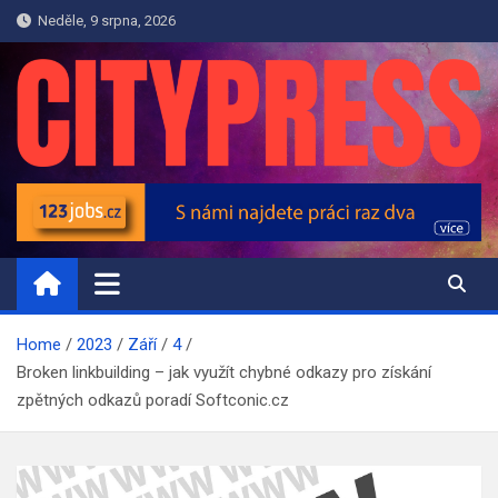
Skip
Neděle, 9 srpna, 2026
to
content
INFORMACE.CITYPRESS.CZ
Informace Novinky Zprávy
Home
2023
Září
4
Broken linkbuilding – jak využít chybné odkazy pro získání
zpětných odkazů poradí Softconic.cz