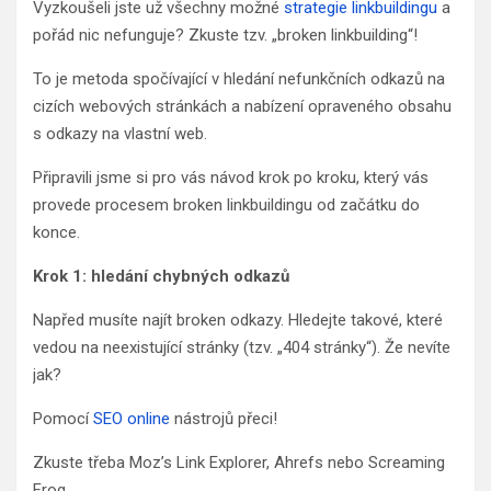
Vyzkoušeli jste už všechny možné
strategie linkbuildingu
a
pořád nic nefunguje? Zkuste tzv. „broken linkbuilding“!
To je metoda spočívající v hledání nefunkčních odkazů na
cizích webových stránkách a nabízení opraveného obsahu
s odkazy na vlastní web.
Připravili jsme si pro vás návod krok po kroku, který vás
provede procesem broken linkbuildingu od začátku do
konce.
Krok 1: hledání chybných odkazů
Napřed musíte najít broken odkazy. Hledejte takové, které
vedou na neexistující stránky (tzv. „404 stránky“). Že nevíte
jak?
Pomocí
SEO online
nástrojů přeci!
Zkuste třeba Moz’s Link Explorer, Ahrefs nebo Screaming
Frog.